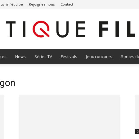
uvrir l’équipe
Rejoignez-nous
Contact
vres
News
Séries TV
Festivals
Jeux concours
Sorties d
Critique
agon
Film
C