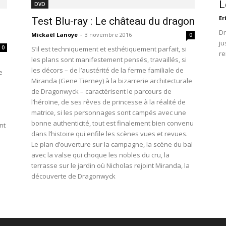
L
DVD
Er
Test Blu-ray : Le château du dragon
Dr
Mickaël Lanoye
-
3 novembre 2016
0
ju
0
S’il est techniquement et esthétiquement parfait, si
re
les plans sont manifestement pensés, travaillés, si
les décors – de l’austérité de la ferme familiale de
e
Miranda (Gene Tierney) à la bizarrerie architecturale
de Dragonwyck – caractérisent le parcours de
l’héroïne, de ses rêves de princesse à la réalité de
matrice, si les personnages sont campés avec une
bonne authenticité, tout est finalement bien convenu
nt
dans l’histoire qui enfile les scènes vues et revues.
Le plan d’ouverture sur la campagne, la scène du bal
avec la valse qui choque les nobles du cru, la
terrasse sur le jardin où Nicholas rejoint Miranda, la
découverte de Dragonwyck