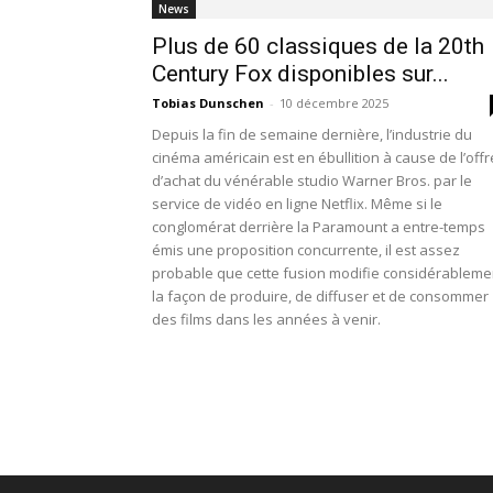
News
Plus de 60 classiques de la 20th
Century Fox disponibles sur...
Tobias Dunschen
-
10 décembre 2025
Depuis la fin de semaine dernière, l’industrie du
cinéma américain est en ébullition à cause de l’offr
d’achat du vénérable studio Warner Bros. par le
service de vidéo en ligne Netflix. Même si le
conglomérat derrière la Paramount a entre-temps
émis une proposition concurrente, il est assez
probable que cette fusion modifie considérableme
la façon de produire, de diffuser et de consommer
des films dans les années à venir.