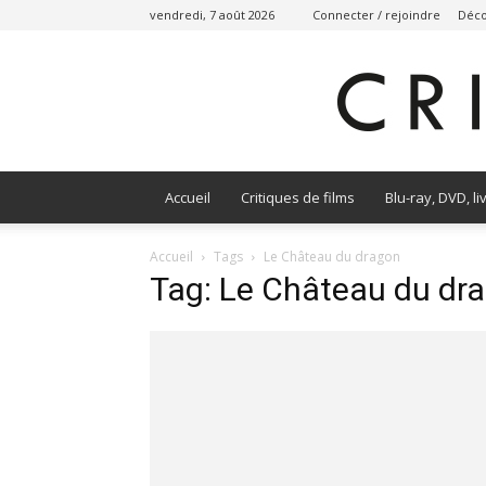
vendredi, 7 août 2026
Connecter / rejoindre
Déco
Accueil
Critiques de films
Blu-ray, DVD, li
Accueil
Tags
Le Château du dragon
Tag: Le Château du dr