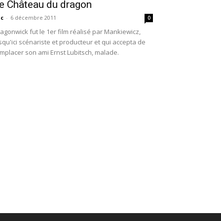
e Château du dragon
ic
-
6 décembre 2011
0
agonwick fut le 1er film réalisé par Mankiewicz,
squ'ici scénariste et producteur et qui accepta de
mplacer son ami Ernst Lubitsch, malade.