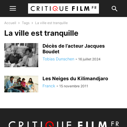
Accueil
Tags
La ville est tranquille
La ville est tranquille
Décès de l’acteur Jacques
Boudet
Tobias Dunschen
-
16 juillet 2024
Les Neiges du Kilimandjaro
Franck
-
15 novembre 2011