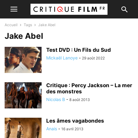
Accueil
Tags
Jake Abel
Jake Abel
Test DVD : Un Fils du Sud
Mickaël Lanoye
-
29 août 2022
Critique : Percy Jackson – La mer
des monstres
Nicolas B
-
8 août 2013
Les âmes vagabondes
Anais
-
16 avril 2013