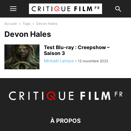
Accueil
Tags
Devon Hales
Devon Hales
Test Blu-ray : Creepshow –
Saison 3
Mickaël Lanoye
-
12 novembre 2022
À PROPOS