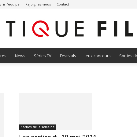
rir l’équipe
Rejoignez-nous
Contact
vres
News
Séries TV
Festivals
Jeux concours
Sorties d
Critique
Film
Sorties de la semaine