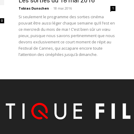
Les sorties du 18 mai 2016
Tobias Dunschen
-
18 mai 2016
1
Si seulement le programme des sorties cinéma
0
pouvait être aussi léger chaque semaine qu’il l’est en
ce mercredi du mois de mai ! C’est bien sûr un vœu
a
pieux, puisque nous savons pertinemment que nous
devons exclusivement ce court moment de répit au
Festival de Cannes, qui accapare encore toute
l’attention des cinéphiles jusqu’à dimanche.