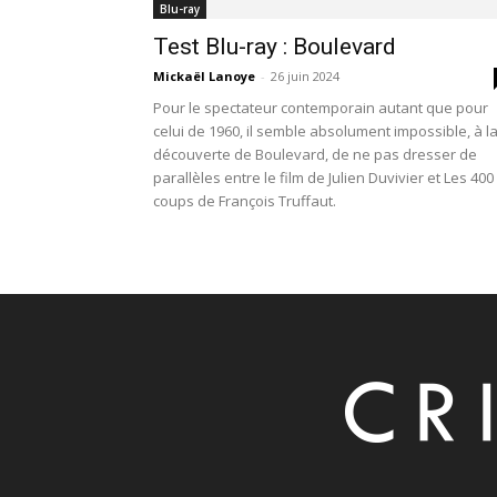
Blu-ray
Test Blu-ray : Boulevard
Mickaël Lanoye
-
26 juin 2024
Pour le spectateur contemporain autant que pour
celui de 1960, il semble absolument impossible, à l
découverte de Boulevard, de ne pas dresser de
parallèles entre le film de Julien Duvivier et Les 400
coups de François Truffaut.