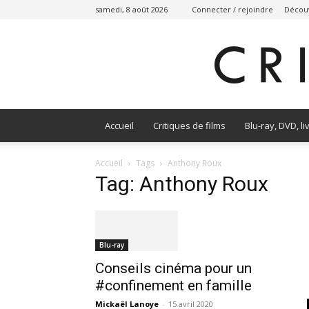
samedi, 8 août 2026
Connecter / rejoindre
Découv
Accueil
Critiques de films
Blu-ray, DVD, li
Accueil
Tags
Anthony Roux
Tag: Anthony Roux
Blu-ray
Conseils cinéma pour un
#confinement en famille
Mickaël Lanoye
-
15 avril 2020