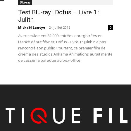
Blu-ray
Test Blu-ray : Dofus – Livre 1 :
Julith
Mickaël Lanoye
-
24 juillet 2016
0
Avec seulement 82.000 entrées enregistrées en
France début février, Dofus - Livre 1 : Julith n’a pas
rencontré son public. Pourtant, ce premier film de
cinéma des studios Ankama Animations aurait mérité
de casser la baraque au box-office.