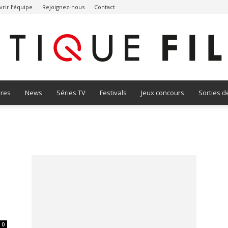
rir l’équipe
Rejoignez-nous
Contact
vres
News
Séries TV
Festivals
Jeux concours
Sorties d
Critique
Film
0