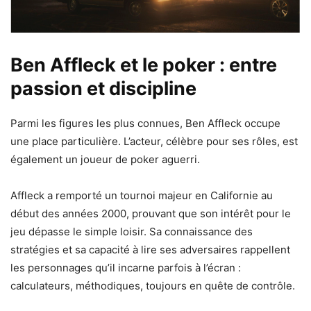
Ben Affleck et le poker : entre
passion et discipline
Parmi les figures les plus connues, Ben Affleck occupe
une place particulière. L’acteur, célèbre pour ses rôles, est
également un joueur de poker aguerri.
Affleck a remporté un tournoi majeur en Californie au
début des années 2000, prouvant que son intérêt pour le
jeu dépasse le simple loisir. Sa connaissance des
stratégies et sa capacité à lire ses adversaires rappellent
les personnages qu’il incarne parfois à l’écran :
calculateurs, méthodiques, toujours en quête de contrôle.