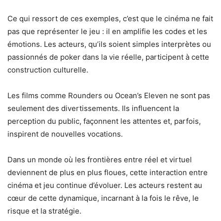
Ce qui ressort de ces exemples, c’est que le cinéma ne fait
pas que représenter le jeu : il en amplifie les codes et les
émotions. Les acteurs, qu’ils soient simples interprètes ou
passionnés de poker dans la vie réelle, participent à cette
construction culturelle.
Les films comme Rounders ou Ocean’s Eleven ne sont pas
seulement des divertissements. Ils influencent la
perception du public, façonnent les attentes et, parfois,
inspirent de nouvelles vocations.
Dans un monde où les frontières entre réel et virtuel
deviennent de plus en plus floues, cette interaction entre
cinéma et jeu continue d’évoluer. Les acteurs restent au
cœur de cette dynamique, incarnant à la fois le rêve, le
risque et la stratégie.