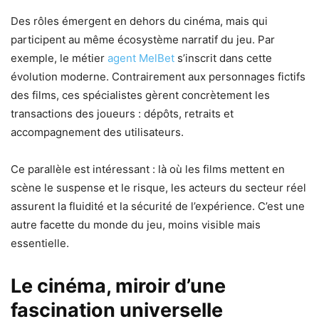
Des rôles émergent en dehors du cinéma, mais qui
participent au même écosystème narratif du jeu. Par
exemple, le métier
agent MelBet
s’inscrit dans cette
évolution moderne. Contrairement aux personnages fictifs
des films, ces spécialistes gèrent concrètement les
transactions des joueurs : dépôts, retraits et
accompagnement des utilisateurs.
Ce parallèle est intéressant : là où les films mettent en
scène le suspense et le risque, les acteurs du secteur réel
assurent la fluidité et la sécurité de l’expérience. C’est une
autre facette du monde du jeu, moins visible mais
essentielle.
Le cinéma, miroir d’une
fascination universelle