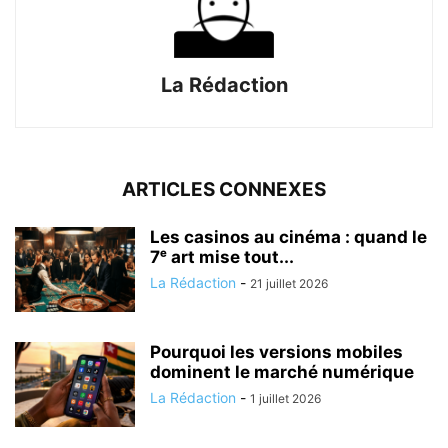
La Rédaction
ARTICLES CONNEXES
Les casinos au cinéma : quand le
7ᵉ art mise tout...
La Rédaction
-
21 juillet 2026
Pourquoi les versions mobiles
dominent le marché numérique
La Rédaction
-
1 juillet 2026