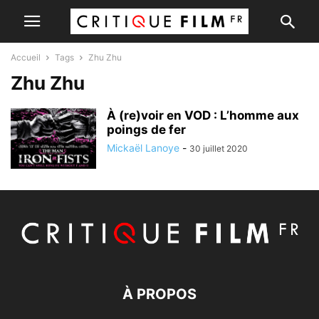
Accueil
Tags
Zhu Zhu
Zhu Zhu
À (re)voir en VOD : L’homme aux
poings de fer
Mickaël Lanoye
-
30 juillet 2020
À PROPOS