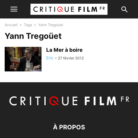
Accueil
Tags
Yann Tregoüet
Yann Tregoüet
La Mer à boire
Eric
-
27 février 2012
À PROPOS