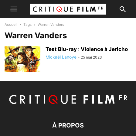
Accueil
Tags
Warren Vanders
Warren Vanders
Test Blu-ray : Violence à Jericho
Mickaël Lanoye
-
25 mai 2023
À PROPOS