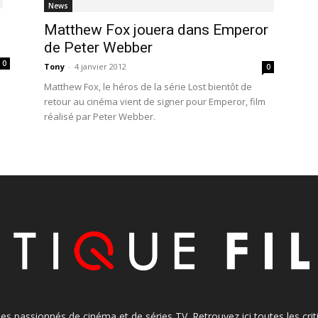
News
Matthew Fox jouera dans Emperor
de Peter Webber
0
Tony
-
4 janvier 2012
0
Matthew Fox, le héros de la série Lost bientôt de
retour au cinéma vient de signer pour Emperor, film
réalisé par Peter Webber.
s les passionnés de cinéma et de séries TV. Retrouvez ici toutes les cr