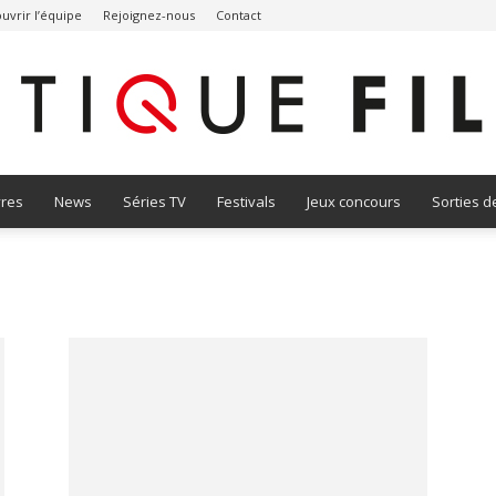
uvrir l’équipe
Rejoignez-nous
Contact
vres
News
Séries TV
Festivals
Jeux concours
Sorties d
Critique
Film