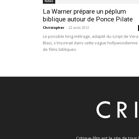
News
La Warner prépare un péplum
biblique autour de Ponce Pilate
Christopher
-
22 août 2012
Le possible long métrage, adapté du script de Vera
Blasi, s'inscrirait dans cette vague hollywoodienne
de films bibliques.
Critique-film est le site de tou