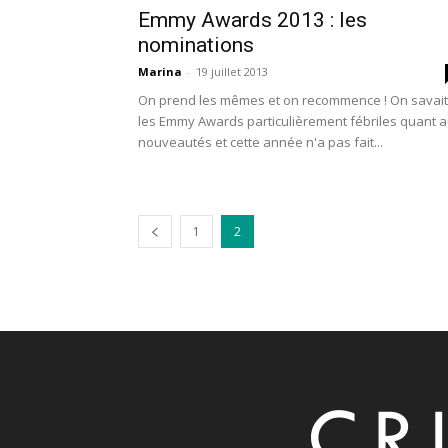
Emmy Awards 2013 : les
nominations
Marina
-
19 juillet 2013
On prend les mêmes et on recommence ! On savait
les Emmy Awards particulièrement fébriles quant 
nouveautés et cette année n'a pas fait...
1
2