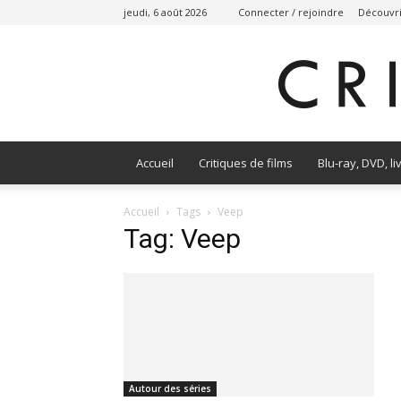
jeudi, 6 août 2026
Connecter / rejoindre
Découvri
Accueil
Critiques de films
Blu-ray, DVD, li
Accueil
Tags
Veep
Tag: Veep
Autour des séries