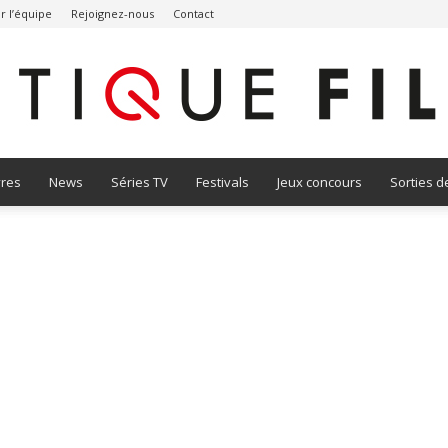
r l’équipe
Rejoignez-nous
Contact
vres
News
Séries TV
Festivals
Jeux concours
Sorties d
Critique
Film