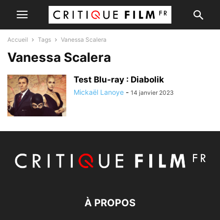
Accueil
Tags
Vanessa Scalera
Vanessa Scalera
Test Blu-ray : Diabolik
Mickaël Lanoye
-
14 janvier 2023
À PROPOS