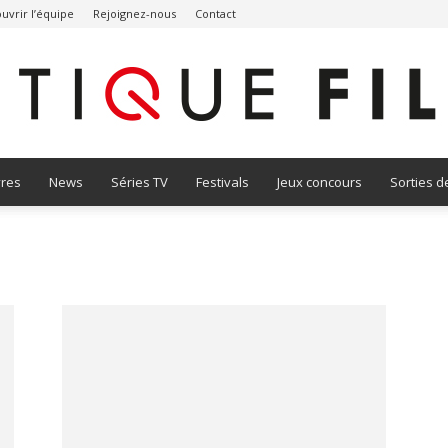
uvrir l’équipe
Rejoignez-nous
Contact
vres
News
Séries TV
Festivals
Jeux concours
Sorties d
Critique
Film