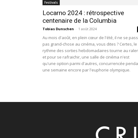
Festivals
Locarno 2024 : rétrospective
centenaire de la Columbia
Tobias Dunschen
-
1 août 2024
Au mois d'août, en plein cœur de l'été, il ne se pas
pas grand-chose au cinéma, vous dites ? Certes, le
rythme des sorties hebdomadaires tourne au ralen
et pour se rafraichir, une salle de cinéma n'est
qu'une option parmi d'autres, concurrencée penda
une semaine encore par l'euphorie olympique.