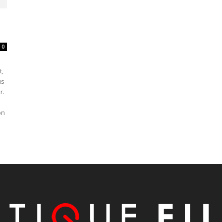
0
t,
us
r.
on