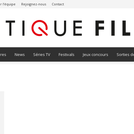
r l’équipe
Rejoignez-nous
Contact
vres
News
Séries TV
Festivals
Jeux concours
Sorties d
Critique
Film