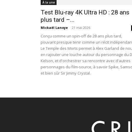
À la une
Test Blu-ray 4K Ultra HD : 28 ans
plus tard –...
Mickaël Lanoye
-
21 mai 2026
Conçu comme un spin-off de 28 ans plus tard,
pouvant presque tenir comme un récit indépendan
Le Temple des Morts permet à Alex Garland de no
en rajouter une louche autour du personnage du D
Kelson, et d'orchestrer sa rencontre avec d'autres
personnages du film-source, à savoir Spike, Sams
et bien sûr Sir Jimmy Crystal.