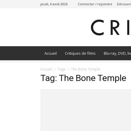
jeudi, 6 août 2026
Connecter / rejoindre
Découvri
Accueil
Critiques de films
Blu-ray, DVD, li
Accueil
Tags
The Bone Temple
Tag: The Bone Temple