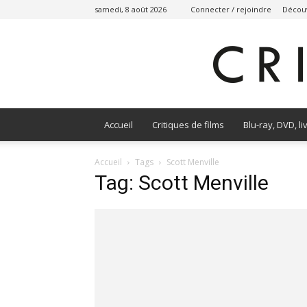
samedi, 8 août 2026
Connecter / rejoindre
Découv
Accueil
Critiques de films
Blu-ray, DVD, li
Accueil
Tags
Scott Menville
Tag: Scott Menville