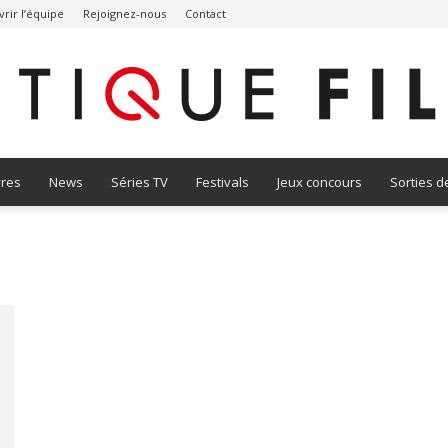
rir l’équipe
Rejoignez-nous
Contact
vres
News
Séries TV
Festivals
Jeux concours
Sorties d
Critique
Film