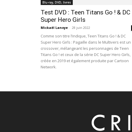
Blu-ray, DVD, livres
Test DVD : Teen Titans Go ! & DC
Super Hero Girls
Mickaël Lanoye
-
28 juin 2022
Comme son titre l’indique, Teen Titans Go ! & DC
Super Hero Girls : Pagaille dans le Multivers est un
crossover, mélangeant les personnages de Teen
Titans Go ! et ceux de la série DC Super Hero Girls,
créée en 2019 et également produite par Cartoon
Network.