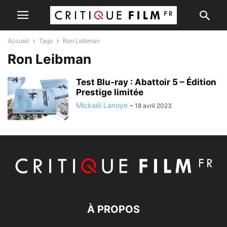
Accueil
Tags
Ron Leibman
Ron Leibman
Test Blu-ray : Abattoir 5 – Édition
Prestige limitée
Mickaël Lanoye
-
18 avril 2023
À PROPOS