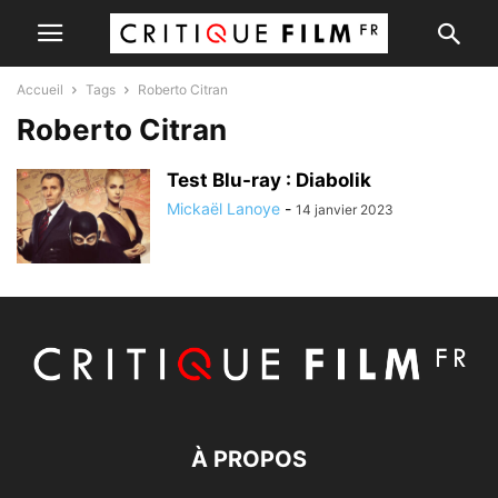
Accueil
Tags
Roberto Citran
Roberto Citran
Test Blu-ray : Diabolik
Mickaël Lanoye
-
14 janvier 2023
À PROPOS