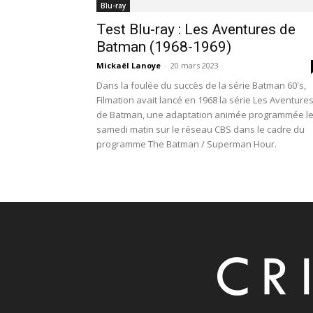
Blu-ray
Test Blu-ray : Les Aventures de
Batman (1968-1969)
Mickaël Lanoye
-
20 mars 2023
Dans la foulée du succès de la série Batman 60's,
Filmation avait lancé en 1968 la série Les Aventure
de Batman, une adaptation animée programmée l
samedi matin sur le réseau CBS dans le cadre du
programme The Batman / Superman Hour.