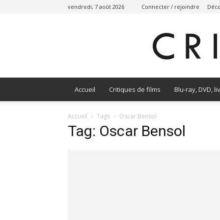
vendredi, 7 août 2026
Connecter / rejoindre
Déco
Accueil
Critiques de films
Blu-ray, DVD, li
Accueil
Tags
Oscar Bensol
Tag: Oscar Bensol