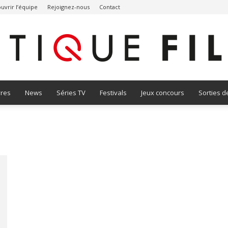
uvrir l’équipe
Rejoignez-nous
Contact
vres
News
Séries TV
Festivals
Jeux concours
Sorties d
Critique
Film