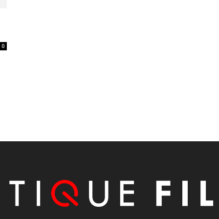
0
s
e