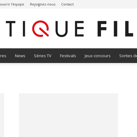
ouvrir l’équipe
Rejoignez-nous
Contact
vres
News
Séries TV
Festivals
Jeux concours
Sorties d
Critique
Film