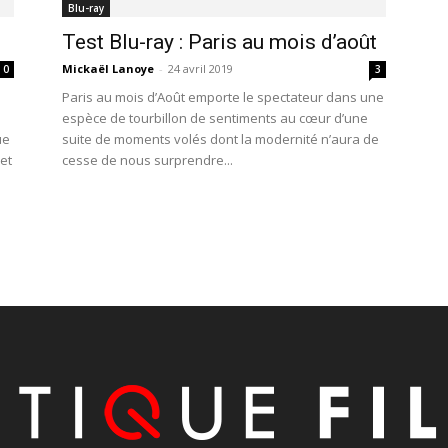
Blu-ray
Test Blu-ray : Paris au mois d’août
Mickaël Lanoye
-
24 avril 2019
0
3
Paris au mois d’Août emporte le spectateur dans une
espèce de tourbillon de sentiments au cœur d’une
ue
suite de moments volés dont la modernité n’aura de
 et
cesse de nous surprendre...