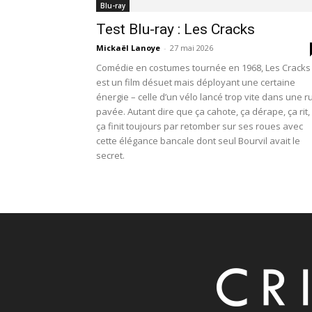
Blu-ray
Test Blu-ray : Les Cracks
Mickaël Lanoye
-
27 mai 2026
Comédie en costumes tournée en 1968, Les Cracks
est un film désuet mais déployant une certaine
énergie – celle d’un vélo lancé trop vite dans une r
pavée. Autant dire que ça cahote, ça dérape, ça rit,
ça finit toujours par retomber sur ses roues avec
cette élégance bancale dont seul Bourvil avait le
secret.