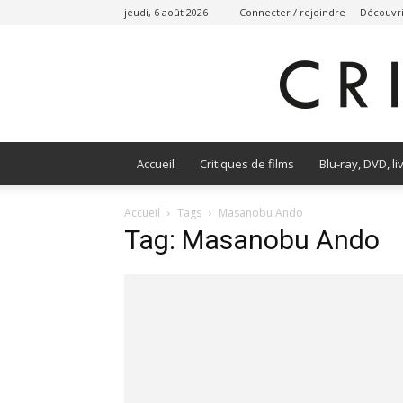
jeudi, 6 août 2026
Connecter / rejoindre
Découvri
Accueil
Critiques de films
Blu-ray, DVD, li
Accueil
Tags
Masanobu Ando
Tag: Masanobu Ando