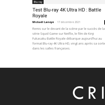
Blu-ray
Test Blu-ray 4K Ultra HD : Battle
Royale
Mickaël Lanoye
-
17 décembre 2021
Remis sur le devant de la scène par le succès de la
série Squid Game sur Netflix, le film de Kinji
Fukasaku Battle Royale débarque aujourd’hui au
format Blu-ray 4K Ultra HD, vingt ans après sa sorti
dans les salles françaises.