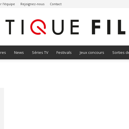
r l’équipe
Rejoignez-nous
Contact
vres
News
Séries TV
Festivals
Jeux concours
Sorties d
Critique
Film