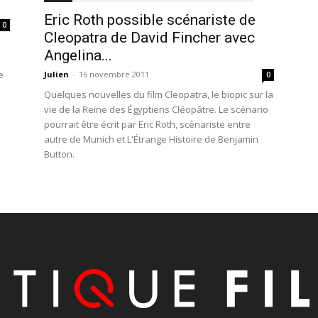
Eric Roth possible scénariste de
0
Cleopatra de David Fincher avec
Angelina...
e
Julien
-
16 novembre 2011
0
Quelques nouvelles du film Cleopatra, le biopic sur la
vie de la Reine des Égyptiens Cléopâtre. Le scénario
pourrait être écrit par Eric Roth, scénariste entre
autre de Munich et L'Étrange Histoire de Benjamin
Button.