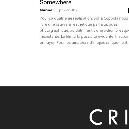
Somewhere
Marina
-
6 janvier 2012
Pour sa quatrième réalisation, Sofia Coppola nous
livre une œuvre à l’esthétique parfaite, quasi
photographique, au détriment d’une action presqu
inexistante. Le film, à la passivité évidente, finit par
ennuyer. Pour les amateurs d’images uniquement.