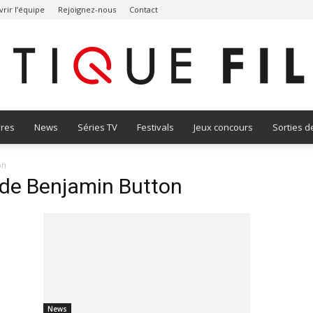
rir l’équipe
Rejoignez-nous
Contact
vres
News
Séries TV
Festivals
Jeux concours
Sorties d
Critique
on
e de Benjamin Button
Film
News