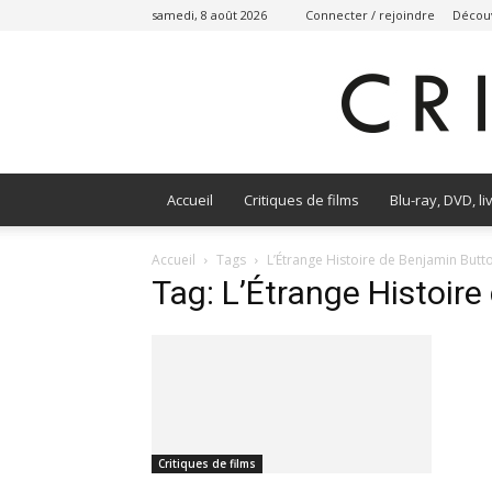
samedi, 8 août 2026
Connecter / rejoindre
Découv
Accueil
Critiques de films
Blu-ray, DVD, li
Accueil
Tags
L’Étrange Histoire de Benjamin Butt
Tag: L’Étrange Histoir
Critiques de films