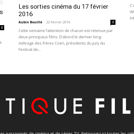
C'
Les sorties cinéma du 17 février
s
Wi
2016
In
Aubin Bouillé
-
22 février 2016
0
0
Cette semaine l’attention de chacun est retenue par
deux principaux films. D’abord le dernier long-
a
métrage des frères Coen, présidents du jury du
Festival de...
s les passionnés de cinéma et de séries TV. Retrouvez ici toutes les cr