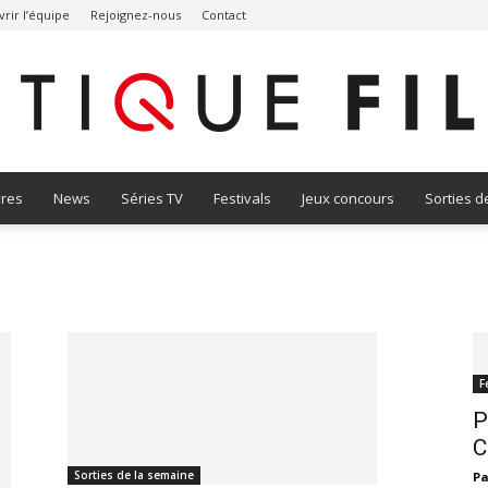
rir l’équipe
Rejoignez-nous
Contact
vres
News
Séries TV
Festivals
Jeux concours
Sorties d
Critique
Film
F
P
C
Sorties de la semaine
Pa