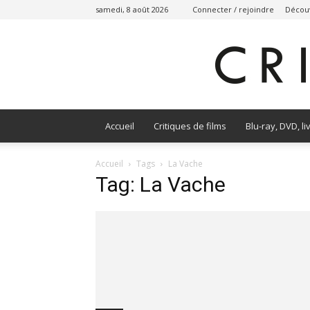
samedi, 8 août 2026
Connecter / rejoindre
Découv
Accueil
Critiques de films
Blu-ray, DVD, li
Accueil
Tags
La Vache
Tag: La Vache