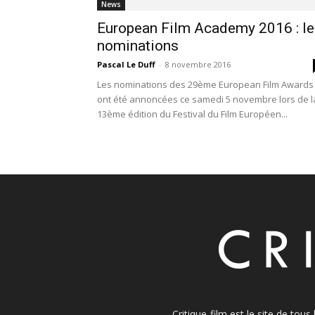
News
European Film Academy 2016 : le
nominations
Pascal Le Duff
-
8 novembre 2016
Les nominations des 29ème European Film Awards
ont été annoncées ce samedi 5 novembre lors de l
13ème édition du Festival du Film Européen...
Critique-film est le site de tou