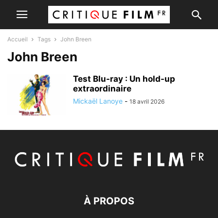
Accueil
Tags
John Breen
John Breen
Test Blu-ray : Un hold-up
extraordinaire
Mickaël Lanoye
-
18 avril 2026
À PROPOS