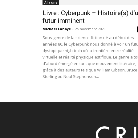
À la une
Livre : Cyberpunk – Histoire(s) d’
futur imminent
Mickaël Lanoye
-
25 novembre 2020
Sous-genre de la science-fiction né au début des
années 80, le Cyberpunk nous donné à voir un fut
dystopique high-tech où la frontière entre réalité
virtuelle et réalité physique est floue. Le genre a to
d'abord émergé en tant que mouvement littéraire,
grâce à des auteurs tels que William Gibson, Bruce
Sterling ou Neal Stephenson...