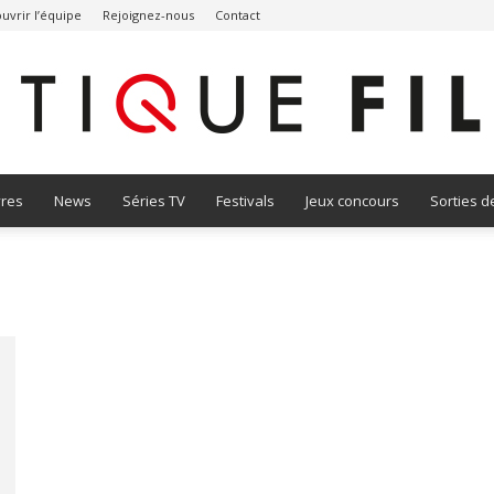
uvrir l’équipe
Rejoignez-nous
Contact
vres
News
Séries TV
Festivals
Jeux concours
Sorties d
Critique
Film