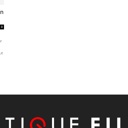
un
0
ur
ut