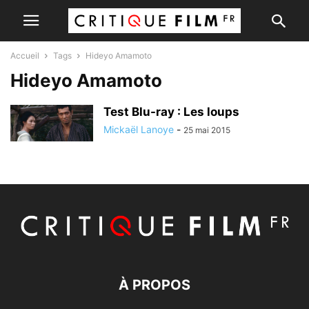
Accueil
Tags
Hideyo Amamoto
Hideyo Amamoto
Test Blu-ray : Les loups
Mickaël Lanoye
-
25 mai 2015
À PROPOS