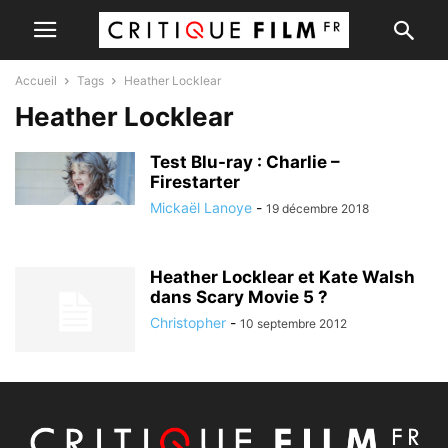
Accueil
Tags
Heather Locklear
Heather Locklear
Test Blu-ray : Charlie –
Firestarter
Mickaël Lanoye
-
19 décembre 2018
Heather Locklear et Kate Walsh
dans Scary Movie 5 ?
Christopher
-
10 septembre 2012