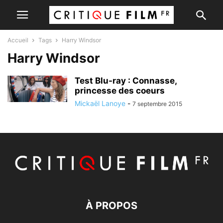
Accueil
Tags
Harry Windsor
Harry Windsor
Test Blu-ray : Connasse,
princesse des coeurs
Mickaël Lanoye
-
7 septembre 2015
À PROPOS