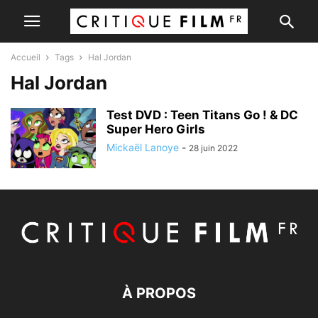
Accueil
Tags
Hal Jordan
Hal Jordan
Test DVD : Teen Titans Go ! & DC
Super Hero Girls
Mickaël Lanoye
-
28 juin 2022
À PROPOS