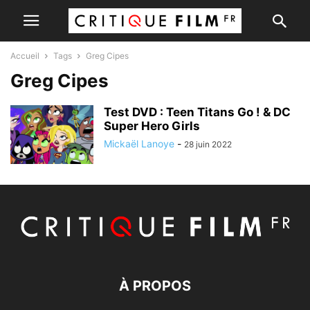
Accueil
Tags
Greg Cipes
Greg Cipes
Test DVD : Teen Titans Go ! & DC
Super Hero Girls
Mickaël Lanoye
-
28 juin 2022
À PROPOS