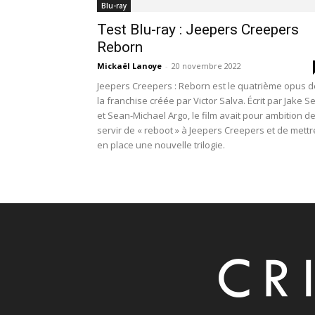
Blu-ray
Test Blu-ray : Jeepers Creepers
Reborn
Mickaël Lanoye
-
20 novembre 2022
Jeepers Creepers : Reborn est le quatrième opus d
la franchise créée par Victor Salva. Écrit par Jake S
et Sean-Michael Argo, le film avait pour ambition d
servir de « reboot » à Jeepers Creepers et de mettr
en place une nouvelle trilogie.