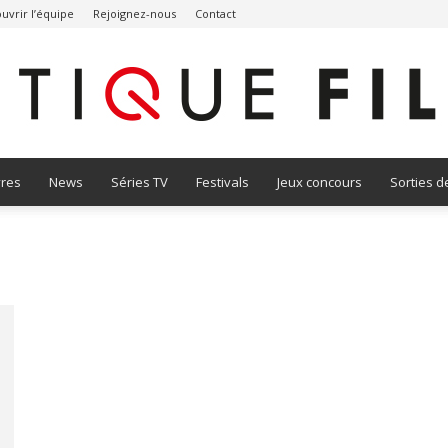
uvrir l’équipe
Rejoignez-nous
Contact
vres
News
Séries TV
Festivals
Jeux concours
Sorties d
Critique
Film