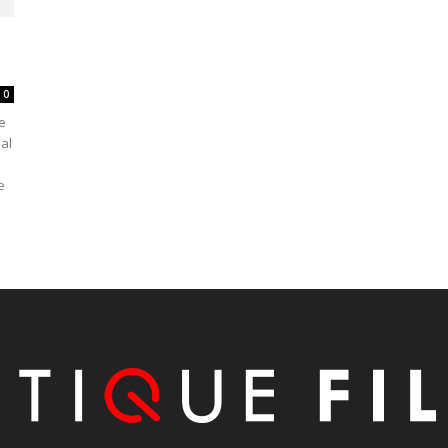
0
e
eal
e
e