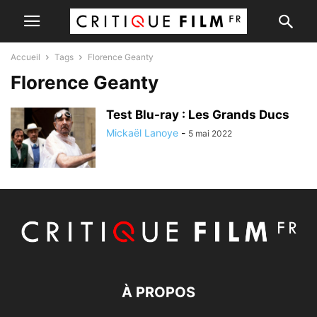
Accueil
Tags
Florence Geanty
Florence Geanty
Test Blu-ray : Les Grands Ducs
Mickaël Lanoye
-
5 mai 2022
À PROPOS