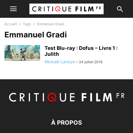
Accueil
Tags
Emmanuel Gradi
Emmanuel Gradi
Test Blu-ray : Dofus – Livre 1 :
Julith
Mickaël Lanoye
-
24 juillet 2016
À PROPOS