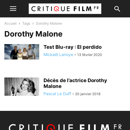
Accueil
Tags
Dorothy Malone
Dorothy Malone
Test Blu-ray : El perdido
Mickaël Lanoye
-
13 février 2020
Décès de l’actrice Dorothy
Malone
Pascal Le Duff
-
20 janvier 2018