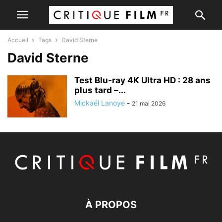
Accueil
Tags
David Sterne
David Sterne
Test Blu-ray 4K Ultra HD : 28 ans
plus tard –...
Mickaël Lanoye
-
21 mai 2026
À PROPOS