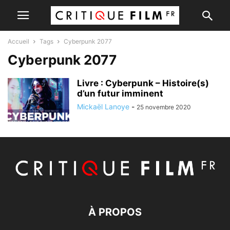
Accueil
Tags
Cyberpunk 2077
Cyberpunk 2077
Livre : Cyberpunk – Histoire(s)
d’un futur imminent
Mickaël Lanoye
-
25 novembre 2020
À PROPOS