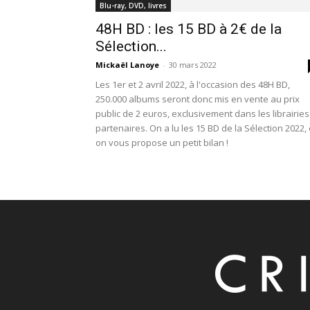
Blu-ray, DVD, livres
48H BD : les 15 BD à 2€ de la
Sélection...
Mickaël Lanoye
-
30 mars 2022
Les 1er et 2 avril 2022, à l'occasion des 48H BD,
250.000 albums seront donc mis en vente au prix
public de 2 euros, exclusivement dans les librairies
partenaires. On a lu les 15 BD de la Sélection 2022, 
on vous propose un petit bilan !