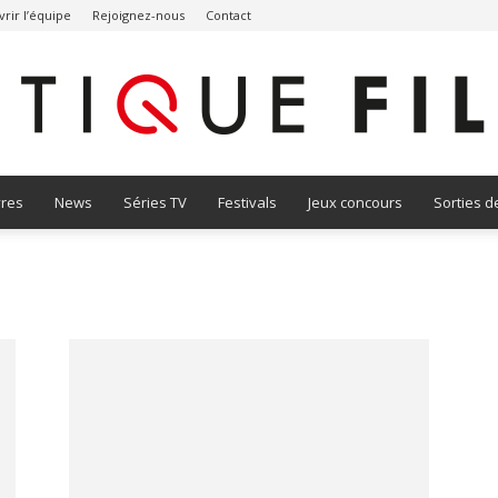
rir l’équipe
Rejoignez-nous
Contact
vres
News
Séries TV
Festivals
Jeux concours
Sorties d
Critique
Film