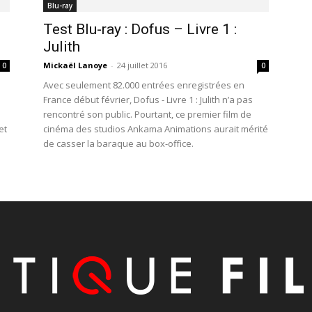
Blu-ray
Test Blu-ray : Dofus – Livre 1 :
Julith
Mickaël Lanoye
-
24 juillet 2016
0
0
Avec seulement 82.000 entrées enregistrées en
France début février, Dofus - Livre 1 : Julith n’a pas
rencontré son public. Pourtant, ce premier film de
et
cinéma des studios Ankama Animations aurait mérité
de casser la baraque au box-office.