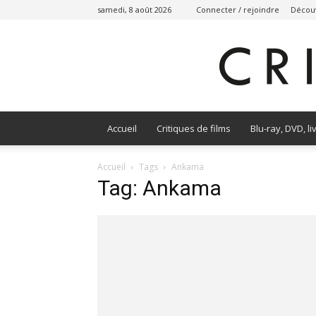
samedi, 8 août 2026
Connecter / rejoindre
Découv
Accueil
Critiques de films
Blu-ray, DVD, li
Accueil
Tags
Ankama
Tag: Ankama