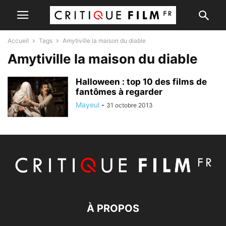
Accueil
Tags
Amytiville la maison du diable
Amytiville la maison du diable
Halloween : top 10 des films de
fantômes à regarder
Mayeul
-
31 octobre 2013
À PROPOS