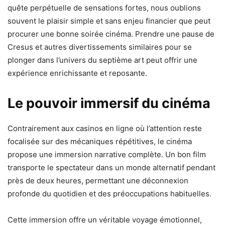
quête perpétuelle de sensations fortes, nous oublions
souvent le plaisir simple et sans enjeu financier que peut
procurer une bonne soirée cinéma. Prendre une pause de
Cresus et autres divertissements similaires pour se
plonger dans l’univers du septième art peut offrir une
expérience enrichissante et reposante.
Le pouvoir immersif du cinéma
Contrairement aux casinos en ligne où l’attention reste
focalisée sur des mécaniques répétitives, le cinéma
propose une immersion narrative complète. Un bon film
transporte le spectateur dans un monde alternatif pendant
près de deux heures, permettant une déconnexion
profonde du quotidien et des préoccupations habituelles.
Cette immersion offre un véritable voyage émotionnel,