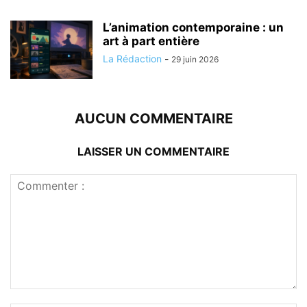
L’animation contemporaine : un
art à part entière
La Rédaction
-
29 juin 2026
AUCUN COMMENTAIRE
LAISSER UN COMMENTAIRE