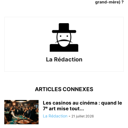
grand-mère) ?
La Rédaction
ARTICLES CONNEXES
Les casinos au cinéma : quand le
7ᵉ art mise tout...
La Rédaction
-
21 juillet 2026