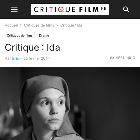
Accueil
Critiques de films
Critique : Ida
Critiques de films
Drame
Critique : Ida
4561
0
Par
Eric
-
25 février 2014