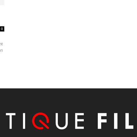
0
nt
ri