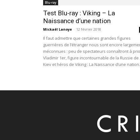
Blu-ray
Test Blu-ray : Viking – La
Naissance d’une nation
Mickaël Lanoye
-
12 février 2018
Il faut admettre que certaines grandes figures
guerrières de l’étranger nous sont encore largeme
méconnues : peu de spectateurs connaîtront à prio
Vladimir 1er, figure incontournable de la Russie de
Kiev et héros de Viking : La Naissance d’une nation.