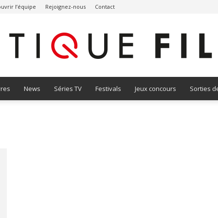
uvrir l’équipe
Rejoignez-nous
Contact
vres
News
Séries TV
Festivals
Jeux concours
Sorties d
Critique
Film