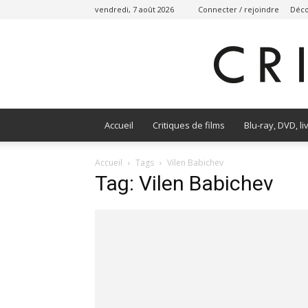
vendredi, 7 août 2026
Connecter / rejoindre
Déco
Accueil
Critiques de films
Blu-ray, DVD, li
Accueil
Tags
Vilen Babichev
Tag: Vilen Babichev