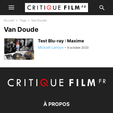
Accueil
Tags
Van Doude
Van Doude
Test Blu-ray : Maxime
Mickaël Lanoye
-
9 octobre 2020
À PROPOS