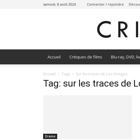
samedi, 8 août 2026
Connecter / rejoindre
Découv
Accueil
Critiques de films
Blu-ray, DVD, li
Accueil
Tags
Sur les traces de Los Hongos
Tag: sur les traces de
Drame