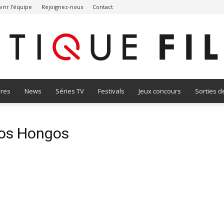
rir l’équipe
Rejoignez-nous
Contact
vres
News
Séries TV
Festivals
Jeux concours
Sorties d
Critique
 Los Hongos
Film