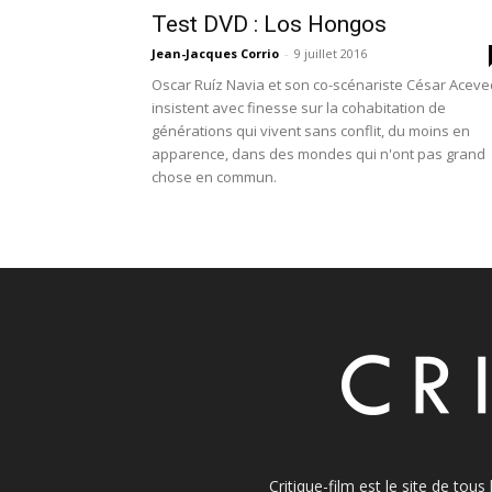
Test DVD : Los Hongos
Jean-Jacques Corrio
-
9 juillet 2016
Oscar Ruíz Navia et son co-scénariste César Acev
insistent avec finesse sur la cohabitation de
générations qui vivent sans conflit, du moins en
apparence, dans des mondes qui n'ont pas grand
chose en commun.
Critique-film est le site de tou