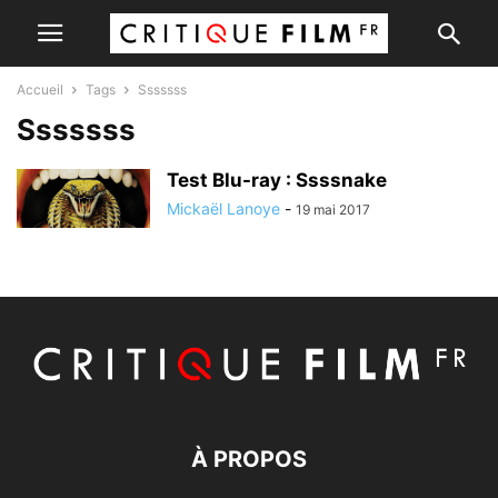
Accueil
Tags
Sssssss
Sssssss
Test Blu-ray : Ssssnake
Mickaël Lanoye
-
19 mai 2017
À PROPOS