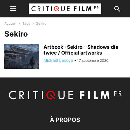
Accueil
Tags
Sekiro
Sekiro
Artbook : Sekiro – Shadows die
twice / Official artworks
Mickaël Lanoye
-
17 septembre 2020
À PROPOS