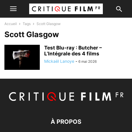
Accueil
Tags
Scott Glasgow
Scott Glasgow
Test Blu-ray : Butcher –
L’Intégrale des 4 films
Mickaël Lanoye
-
6 mai 2026
À PROPOS