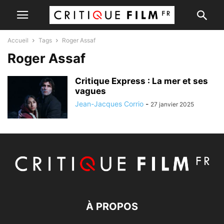
Accueil
Tags
Roger Assaf
Roger Assaf
Critique Express : La mer et ses
vagues
Jean-Jacques Corrio
-
27 janvier 2025
À PROPOS