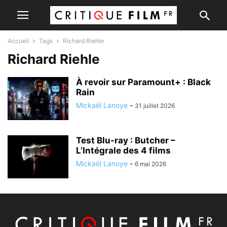
Accueil
Tags
Richard Riehle
Richard Riehle
À revoir sur Paramount+ : Black
Rain
Mickaël Lanoye
-
31 juillet 2026
Test Blu-ray : Butcher –
L’Intégrale des 4 films
Mickaël Lanoye
-
6 mai 2026