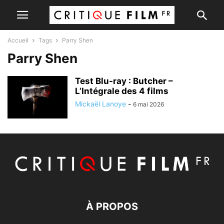
Accueil
Tags
Parry Shen
Parry Shen
Test Blu-ray : Butcher –
L’Intégrale des 4 films
Mickaël Lanoye
-
6 mai 2026
À PROPOS