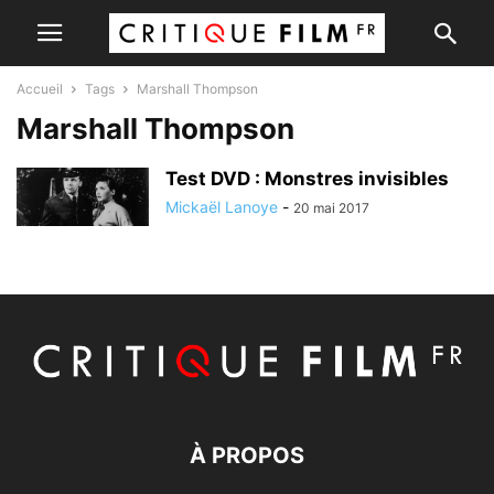
Accueil
Tags
Marshall Thompson
Marshall Thompson
Test DVD : Monstres invisibles
Mickaël Lanoye
-
20 mai 2017
À PROPOS